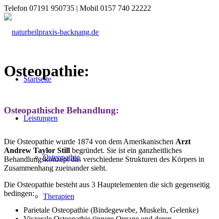
Telefon 07191 950735 | Mobil 0157 740 22222
Osteopathie:
Startseite
Osteopathische Behandlung:
Leistungen
Die Osteopathie wurde 1874 von dem Amerikanischen
Arzt
Andrew Taylor Still
begründet. Sie ist ein ganzheitliches
Osteopathie
Behandlungskonzept das verschiedene Strukturen des Körpers in
Zusammenhang zueinander sieht.
Die Osteopathie besteht aus 3 Hauptelementen die sich gegenseitig
bedingen:
Therapien
Parietale Osteopathie (Bindegewebe, Muskeln, Gelenke)
Viszerale Osteopathie (innere Organe und deren