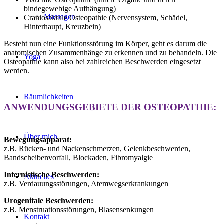
bindegewebige Aufhängung)
Massagen
Craniosakrale Osteopathie (Nervensystem, Schädel,
Hinterhaupt, Kreuzbein)
Besteht nun eine Funktionsstörung im Körper, geht es darum die
anatomischen Zusammenhänge zu erkennen und zu behandeln. Die
Yoga
Osteopathie kann also bei zahlreichen Beschwerden eingesetzt
werden.
Räumlichkeiten
ANWENDUNGSGEBIETE DER OSTEOPATHIE:
Über mich
Bewegungsapparat:
z.B. Rücken- und Nackenschmerzen, Gelenkbeschwerden,
Bandscheibenvorfall, Blockaden, Fibromyalgie
Internistische Beschwerden:
Aktuelles
z.B. Verdauungsstörungen, Atemwegserkrankungen
Urogenitale Beschwerden:
z.B. Menstruationsstörungen, Blasensenkungen
Kontakt